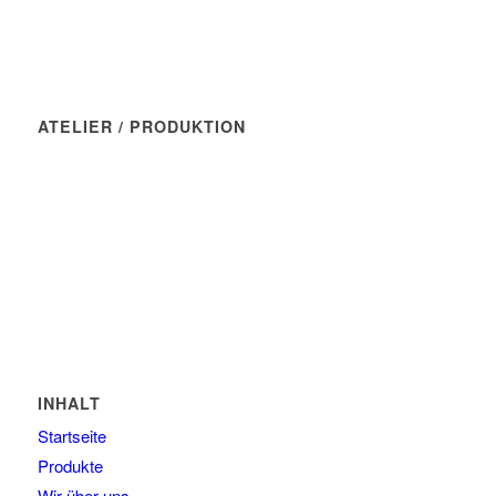
Markus Hochberger
ATELIER / PRODUKTION
Manufaktur Wasserblau
Münchner Str. 7
82237 Wörthsee
Tel: 08145 - 80 90 46
E-Mail: kontakt@wasserblau.net
INHALT
Startseite
Produkte
Wir über uns