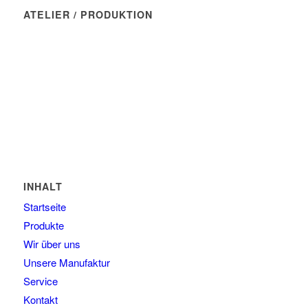
ATELIER / PRODUKTION
Manufaktur Wasserblau
Münchner Str. 7
82237 Wörthsee
Tel: 08145 - 80 90 46
E-Mail: kontakt@wasserblau.net
INHALT
Startseite
Produkte
Wir über uns
Unsere Manufaktur
Service
Kontakt