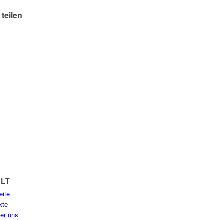
 teilen
ALT
eite
kte
ber uns