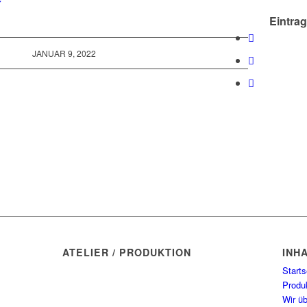
Eintrag
JANUAR 9, 2022
ATELIER / PRODUKTION
INH
Manufaktur Wasserblau
Starts
Münchner Str. 7
Produ
82237 Wörthsee
Wir ü