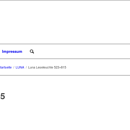
Impressum
tartseite
/
LUNA
/
Luna Leseleuchte 523×815
5