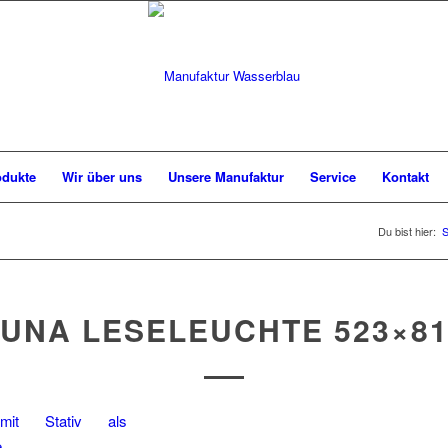
odukte
Wir über uns
Unsere Manufaktur
Service
Kontakt
Du bist hier:
S
LUNA LESELEUCHTE 523×81