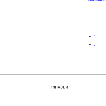
INHABER
Robert Trakis
Markus Hochberger