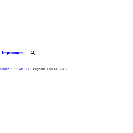
Impressum
rtseite
/
PEGASUS
/
Pegasus Titel 1410×417