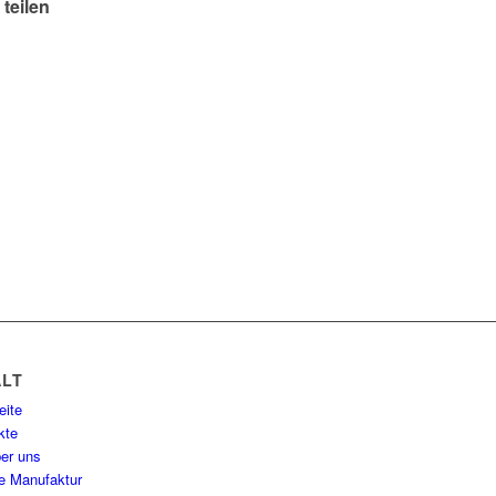
 teilen
ALT
eite
kte
ber uns
e Manufaktur