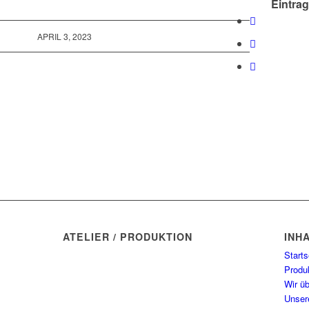
Eintrag
APRIL 3, 2023
ATELIER / PRODUKTION
INH
Manufaktur Wasserblau
Starts
Münchner Str. 7
Produ
82237 Wörthsee
Wir ü
Unser