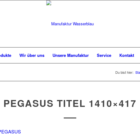
odukte
Wir über uns
Unsere Manufaktur
Service
Kontakt
Du bist hier:
Sta
PEGASUS TITEL 1410×417