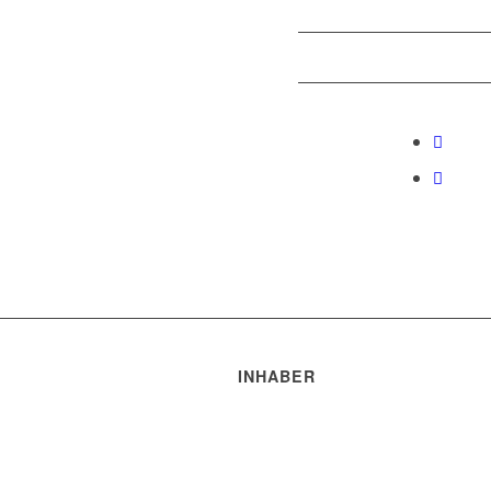
INHABER
Robert Trakis
Markus Hochberger