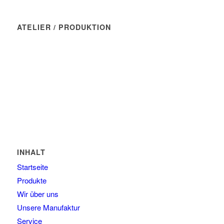
ATELIER / PRODUKTION
Manufaktur Wasserblau
Münchner Str. 7
82237 Wörthsee
Tel: 08145 - 80 90 46
E-Mail: kontakt@wasserblau.net
INHALT
Startseite
Produkte
Wir über uns
Unsere Manufaktur
Service