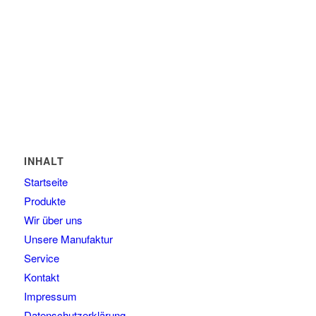
Manufaktur Wasserblau
Münchner Str. 7
82237 Wörthsee
Tel: 08145 - 80 90 46
E-Mail: kontakt@wasserblau.net
INHALT
Startseite
Produkte
Wir über uns
Unsere Manufaktur
Service
Kontakt
Impressum
Datenschutzerklärung