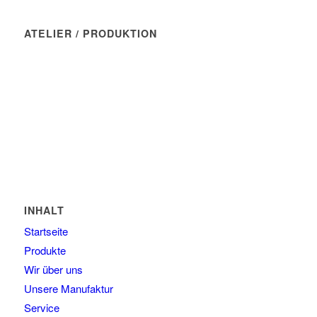
ATELIER / PRODUKTION
Manufaktur Wasserblau
Münchner Str. 7
82237 Wörthsee
Tel: 08145 - 80 90 46
E-Mail: kontakt@wasserblau.net
INHALT
Startseite
Produkte
Wir über uns
Unsere Manufaktur
Service