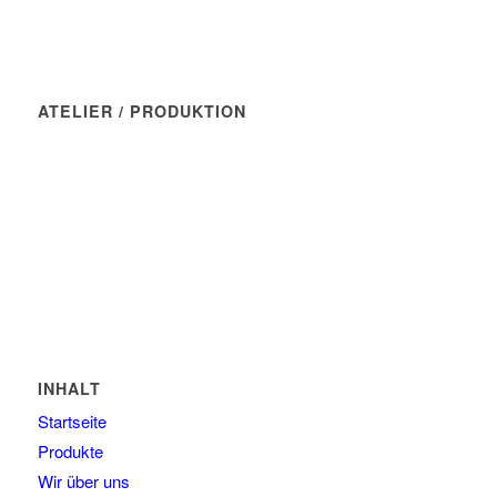
Markus Hochberger
ATELIER / PRODUKTION
Manufaktur Wasserblau
Münchner Str. 7
82237 Wörthsee
Tel: 08145 - 80 90 46
E-Mail: kontakt@wasserblau.net
INHALT
Startseite
Produkte
Wir über uns