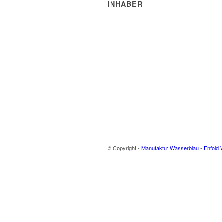
INHABER
Robert Trakis
Markus Hochberger
© Copyright -
Manufaktur Wasserblau
-
Enfold