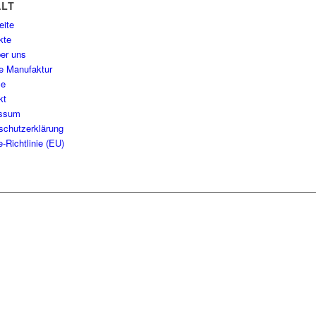
ALT
eite
kte
ber uns
e Manufaktur
ce
kt
essum
schutzerklärung
-Richtlinie (EU)