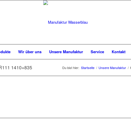
odukte
Wir über uns
Unsere Manufaktur
Service
Kontakt
 LR111 1410×835
Du bist hier:
Startseite
/
Unsere Manufaktur
/