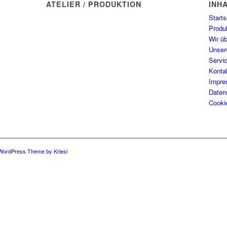
ATELIER / PRODUKTION
INH
Manufaktur Wasserblau
Starts
Münchner Str. 7
Produ
82237 Wörthsee
Wir ü
Unser
Tel: 08145 - 80 90 46
Servi
Konta
E-Mail: kontakt@wasserblau.net
Impr
Daten
Cookie
 WordPress Theme by Kriesi