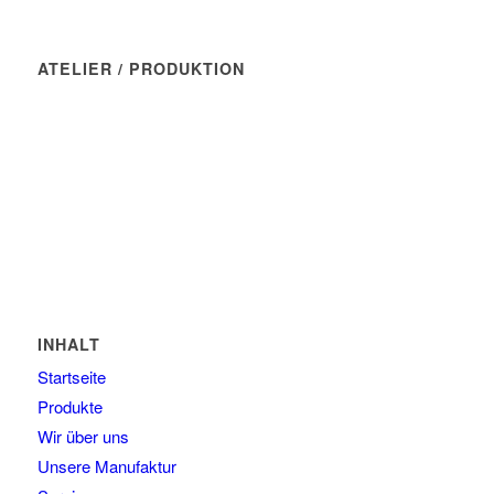
ATELIER / PRODUKTION
Manufaktur Wasserblau
Münchner Str. 7
82237 Wörthsee
Tel: 08145 - 80 90 46
E-Mail: kontakt@wasserblau.net
INHALT
Startseite
Produkte
Wir über uns
Unsere Manufaktur